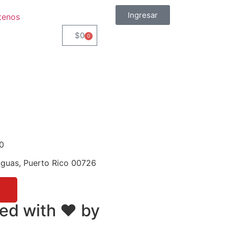
Ingresar
tenos
$
0
0
0
guas, Puerto Rico 00726
ed with ❤ by