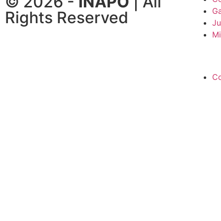
© 2026 -
INAPO
| All
Ga
Rights Reserved
Ju
M
Co