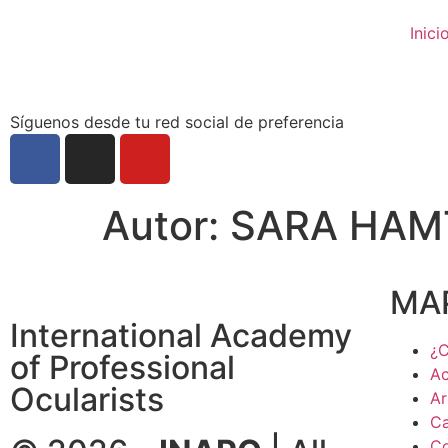
Inici
Síguenos desde tu red social de preferencia
Autor:
SARA HAM
MAP
International Academy
¿C
of Professional
Ac
Ocularists
Ar
Ca
Co