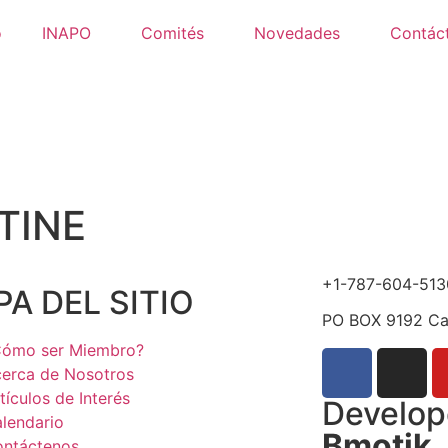
o
INAPO
Comités
Novedades
Contác
TINE
+1-787-604-513
A DEL SITIO
PO BOX 9192 Ca
ómo ser Miembro?
erca de Nosotros
tículos de Interés
Develop
lendario
Bmotik
ntáctenos