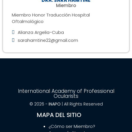
DRA. SARA HAMTINE
Miembro
Miembro Honor Traducción Hospital
Oftalmológico
Alianza Argelia-Cuba
sarahamtine22@gmail.com
International Academy of Professional
Ocularists
© 2026 -
INAPO
| All Rights Reserved
MAPA DEL SITIO
¿Cómo ser Miembro?